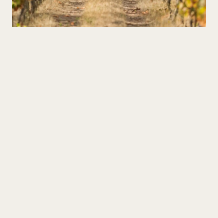
Vinos en el Corazón del Esquisto
¡Descubra las aldeas de esquisto y pruebe los
mejores vinos de altitud!
COMPÁRTELO