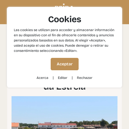
Cookies
Las cookies se utilizan para acceder y almacenar información
en su dispositivo con el fin de ofrecerle contenidos y anuncios
Experiencias
Gastronomía y Vinos
Celorico da Beira -
personalizados basados en sus datos. Al elegir «Aceptar»,
Capital del Queso Serra da Estrela
usted acepta el uso de cookies. Puede denegar o retirar su
consentimiento seleccionando «Editar».
Celorico da Beira -
Aceptar
Capital del Queso Serra
|
|
Acerca
Editar
Rechazar
da Estrela