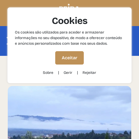
Cookies
Os cookies são utilizados para aceder e armazenar
Entre caminhadas e experiências
informações no seu dispositivo, de modo a oferecer conteúdo
vínicas, aproveite para desfrutar de
momentos excecionais de lazer e bem-
e anúncios personalizados com base nos seus dados.
estar.
Aceitar
filtrar por
|
|
Sobre
Gerir
Rejeitar