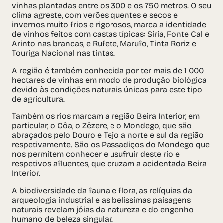
vinhas plantadas entre os 300 e os 750 metros. O seu
clima agreste, com verões quentes e secos e
invernos muito frios e rigorosos, marca a identidade
de vinhos feitos com castas típicas: Síria, Fonte Cal e
Arinto nas brancas, e Rufete, Marufo, Tinta Roriz e
Touriga Nacional nas tintas.
A região é também conhecida por ter mais de 1 000
hectares de vinhas em modo de produção biológica
devido às condições naturais únicas para este tipo
de agricultura.
Também os rios marcam a região Beira Interior, em
particular, o Côa, o Zêzere, e o Mondego, que são
abraçados pelo Douro e Tejo a norte e sul da região
respetivamente. São os Passadiços do Mondego que
nos permitem conhecer e usufruir deste rio e
respetivos afluentes, que cruzam a acidentada Beira
Interior.
A biodiversidade da fauna e flora, as relíquias da
arqueologia industrial e as belíssimas paisagens
naturais revelam jóias da natureza e do engenho
humano de beleza singular.