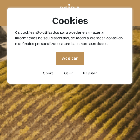
Cookies
Os cookies são utilizados para aceder e armazenar
informações no seu dispositivo, de modo a oferecer conteúdo
e anúncios personalizados com base nos seus dados.
Aceitar
|
|
Sobre
Gerir
Rejeitar