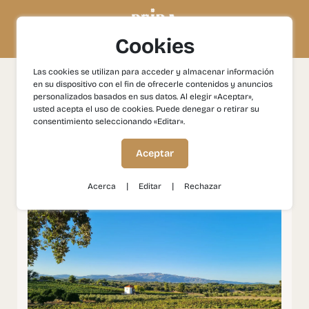
Cookies
Las cookies se utilizan para acceder y almacenar información
en su dispositivo con el fin de ofrecerle contenidos y anuncios
Experiencias
Patrimonio y Cultura
Aldeas de esquisto
personalizados basados en sus datos. Al elegir «Aceptar»,
y Vinos de Beira Interior
usted acepta el uso de cookies. Puede denegar o retirar su
consentimiento seleccionando «Editar».
Aldeas de esquisto y
Aceptar
Vinos de Beira Interior
|
|
Acerca
Editar
Rechazar