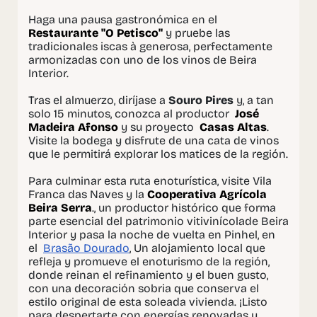
Haga una pausa gastronómica en el
Restaurante "O Petisco"
y pruebe las
tradicionales iscas à generosa, perfectamente
armonizadas con uno de los vinos de Beira
Interior.
Tras el almuerzo, diríjase a
Souro Pires
y, a tan
solo 15 minutos, conozca al productor
José
Madeira Afonso
y su proyecto
Casas Altas
.
Visite la bodega y disfrute de una cata de vinos
que le permitirá explorar los matices de la región.
Para culminar esta ruta enoturística, visite Vila
Franca das Naves y la
Cooperativa Agrícola
Beira Serra
., un productor histórico que forma
parte esencial del patrimonio vitivinícola
de Beira
Interior
y pasa la noche de vuelta en Pinhel, en
el
Brasão
Dourado
,
Un alojamiento local que
refleja y promueve el enoturismo de la región,
donde reinan el refinamiento y el buen gusto,
con una decoración sobria que conserva el
estilo original de esta soleada vivienda. ¡Listo
para despertarte con energías renovadas y