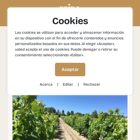
Cookies
Las cookies se utilizan para acceder y almacenar información
en su dispositivo con el fin de ofrecerle contenidos y anuncios
Experiencias
Gastronomía y Vinos
Descubra los Vinos
personalizados basados en sus datos. Al elegir «Aceptar»,
y Tradiciones de Pinhel
usted acepta el uso de cookies. Puede denegar o retirar su
consentimiento seleccionando «Editar».
Descubra los Vinos y
Aceptar
Tradiciones de Pinhel
|
|
Acerca
Editar
Rechazar