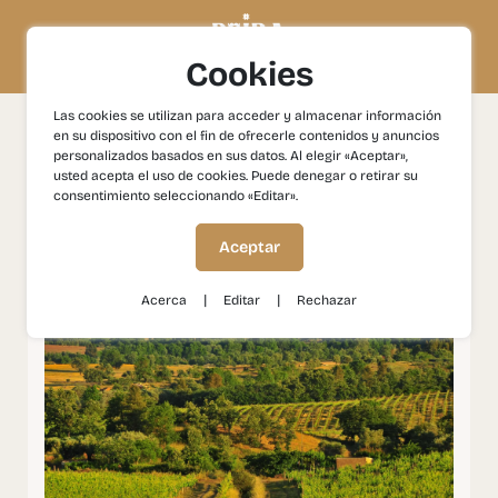
Cookies
Las cookies se utilizan para acceder y almacenar información
en su dispositivo con el fin de ofrecerle contenidos y anuncios
Experiencias
Gastronomía y Vinos
Fundão - Vinos con
personalizados basados en sus datos. Al elegir «Aceptar»,
Historia
usted acepta el uso de cookies. Puede denegar o retirar su
consentimiento seleccionando «Editar».
Fundão - Vinos con
Aceptar
Historia
|
|
Acerca
Editar
Rechazar