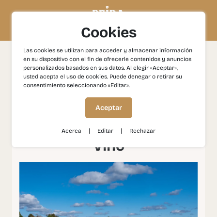
Cookies
Las cookies se utilizan para acceder y almacenar información
en su dispositivo con el fin de ofrecerle contenidos y anuncios
Experiencias
Gastronomía y Vinos
Penamacor y
personalizados basados en sus datos. Al elegir «Aceptar»,
Fundão: Tradición y Historia del Vino
usted acepta el uso de cookies. Puede denegar o retirar su
consentimiento seleccionando «Editar».
Penamacor y Fundão:
Aceptar
Tradición y Historia del
|
|
Acerca
Editar
Rechazar
Vino