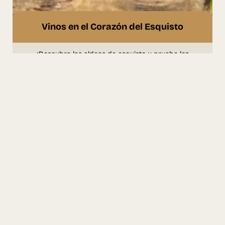
Vinos en el Corazón del Esquisto
¡Descubra las aldeas de esquisto y pruebe los
mejores vinos de altitud!
COMPÁRTELO
Reciba noticias y eventos
por correo electrónico