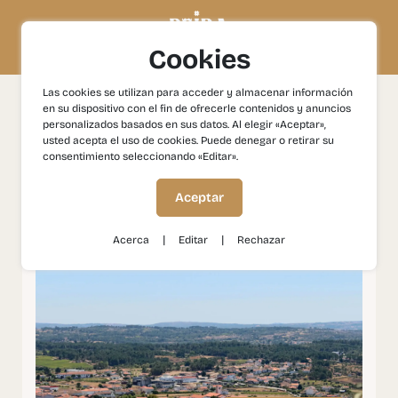
Cookies
Las cookies se utilizan para acceder y almacenar información
en su dispositivo con el fin de ofrecerle contenidos y anuncios
Experiencias
Gastronomía y Vinos
Trancoso: Víno a
personalizados basados en sus datos. Al elegir «Aceptar»,
gastronómia
usted acepta el uso de cookies. Puede denegar o retirar su
consentimiento seleccionando «Editar».
Trancoso: Víno a
Aceptar
gastronómia
|
|
Acerca
Editar
Rechazar